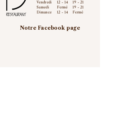
Vendredi
12 - 14
19 - 21
Samedi
Fermé
19 - 21
Dimance
12 - 14
Fermé
Notre Facebook page
Adresse
Rue des Alliés 17
6800 Libramont
Belgique
Contact
Tel:
+32 61 27 81 32
E-mail:
info@le13.be
Aimer nos Facebook